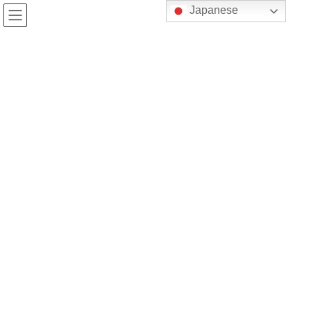
コ
ナ
Japanese
ン
ビ
テ
ゲ
ン
ー
ニュース
ツ
シ
へ
ョ
ス
ン
HOME
ニュース
お知らせ
感謝状をいただきました
キ
に
ッ
移
プ
動
2018年7月10日
お知らせ
感謝状をいただきました