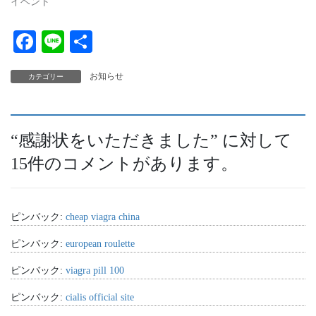
イベント
Fa
Li
共
ce
ne
有
お知らせ
カテゴリー
bo
ok
“
感謝状をいただきました
” に対して
15件のコメントがあります。
ピンバック:
cheap viagra china
ピンバック:
european roulette
ピンバック:
viagra pill 100
ピンバック:
cialis official site