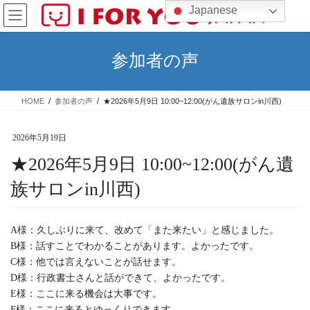
コ
ナ
Japanese
ン
ビ
テ
ゲ
ン
ー
参加者の声
ツ
シ
へ
ョ
ス
ン
HOME
参加者の声
★2026年5月9日 10:00~12:00(がん遺族サロンin川西)
キ
に
ッ
移
プ
動
2026年5月19日
★2026年5月9日 10:00~12:00(がん遺
族サロンin川西)
A様：久しぶりに来て、改めて「また来たい」と感じました。
B様：話すことでわかることがあります。よかったです。
C様：他では言えないことが話せます。
D様：行政書士さんと話ができて、よかったです。
E様：ここに来る機会は大事です。
F様：ここに来るとゆっくりできます。。