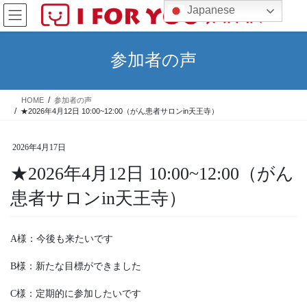
コ
ナ
Japanese
ン
ビ
テ
ゲ
ン
ー
参加者の声
ツ
シ
へ
ョ
ス
ン
HOME
参加者の声
キ
に
★2026年4月12日 10:00~12:00（がん患者サロンin天王寺）
ッ
移
プ
動
2026年4月17日
★2026年4月12日 10:00~12:00（がん
患者サロンin天王寺）
A様：今後も来たいです
B様：新たな目標ができました
C様：定期的に参加したいです