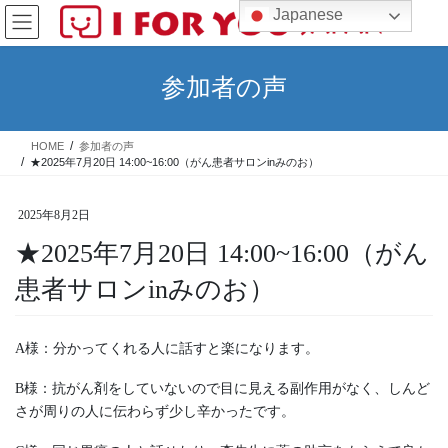
コ
ナ
Japanese
ン
ビ
テ
ゲ
ン
ー
参加者の声
ツ
シ
へ
ョ
ス
ン
HOME
参加者の声
キ
に
★2025年7月20日 14:00~16:00（がん患者サロンinみのお）
ッ
移
プ
動
2025年8月2日
★2025年7月20日 14:00~16:00（がん
患者サロンinみのお）
A様：分かってくれる人に話すと楽になります。
B様：抗がん剤をしていないので目に見える副作用がなく、しんど
さが周りの人に伝わらず少し辛かったです。