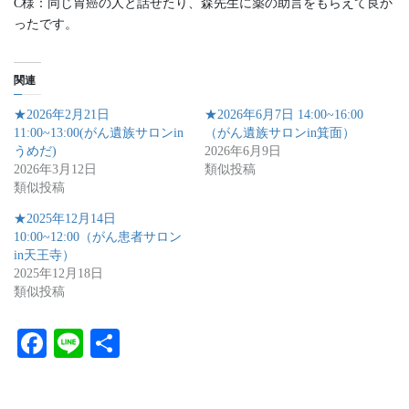
C様：同じ胃癌の人と話せたり、森先生に薬の助言をもらえて良か
ったです。
関連
★2026年2月21日
★2026年6月7日 14:00~16:00
11:00~13:00(がん遺族サロンin
（がん遺族サロンin箕面）
うめだ)
2026年6月9日
2026年3月12日
類似投稿
類似投稿
★2025年12月14日
10:00~12:00（がん患者サロン
in天王寺）
2025年12月18日
類似投稿
Fa
Li
共
ce
ne
有
bo