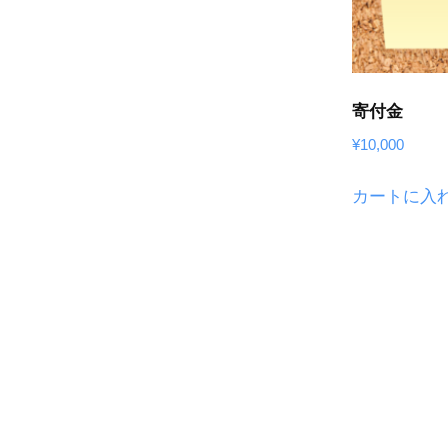
寄付金
¥
10,000
カートに入
投
稿
ナ
ビ
ゲ