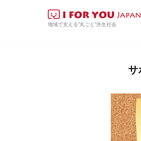
コ
F
O
ン
R
テ
I
地域で支える”丸ごと”共生社会
Y
ン
F
O
ツ
O
U
へ
R
J
ス
Y
a
サ
キ
p
O
ッ
a
U
プ
n
J
a
p
a
n