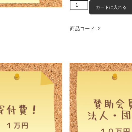
サ
カートに入れる
ポ
ー
商品コード:
2
ト
会
員
（年
会
費）
２
０
２
６
年
度