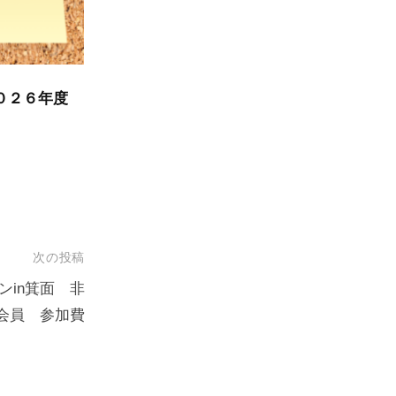
０２６年度
次の投稿
ロンin箕面 非
会員 参加費