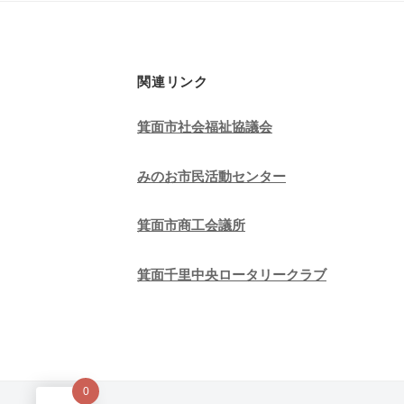
ー
シ
ョ
関連リンク
ン
箕面市社会福祉協議会
みのお市民活動センター
箕面市商工会議所
箕面千里中央ロータリークラブ
0