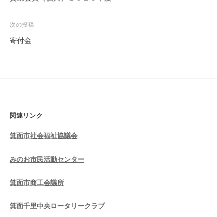
ナ
ビ
次の投稿
ゲ
寄付金
ー
シ
ョ
ン
関連リンク
箕面市社会福祉協議会
みのお市民活動センター
箕面市商工会議所
箕面千里中央ロータリークラブ