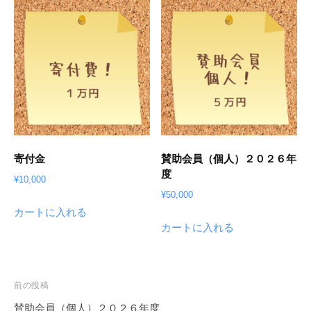
２
０
２
６
年
度
個
寄付金
賛助会員（個人）２０２６年
度
¥
10,000
¥
50,000
カートに入れる
カートに入れる
投
前の投稿
稿
賛助会員（個人）２０２６年度