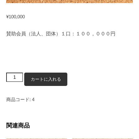
¥
100,000
賛助会員（法人、団体）１口：１００，０００円
賛
カートに入れる
助
会
商品コード:
4
員
（法
人・
関連商品
団
体）