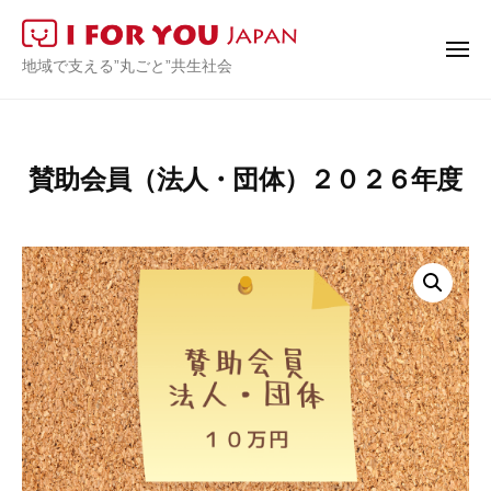
I
ュ
コ
ー
F
ン
O
メ
I
地域で支える”丸ごと”共生社会
ニ
テ
R
ュ
F
ー
ン
Y
O
O
ツ
R
U
へ
賛助会員（法人・団体）２０２６年度
J
Y
ス
a
O
キ
p
U
ッ
a
J
プ
n
a
p
a
n