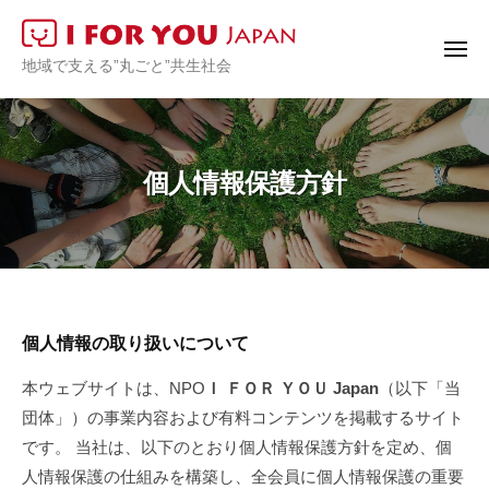
I
ュ
コ
ー
F
ン
O
メ
I
地域で支える”丸ごと”共生社会
ニ
テ
R
ュ
F
ー
ン
Y
O
O
ツ
R
U
へ
個人情報保護方針
J
Y
ス
a
O
キ
p
U
ッ
a
J
プ
n
a
p
個
個人情報の取り扱いについて
a
人
本ウェブサイトは、NPO
Ｉ ＦＯＲ ＹＯＵ Japan
（以下「当
n
団体」）の事業内容および有料コンテンツを掲載するサイト
情
です。 当社は、以下のとおり個人情報保護方針を定め、個
報
人情報保護の仕組みを構築し、全会員に個人情報保護の重要