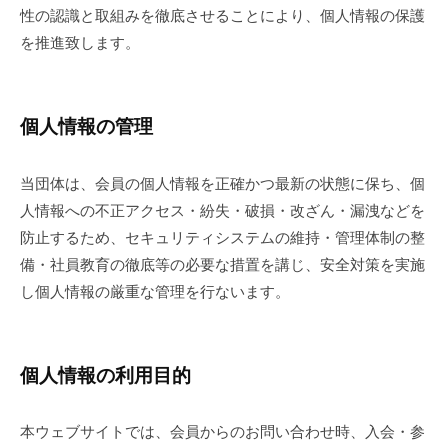
保
性の認識と取組みを徹底させることにより、個人情報の保護
を推進致します。
護
方
針
個人情報の管理
2021
当団体は、会員の個人情報を正確かつ最新の状態に保ち、個
年
人情報への不正アクセス・紛失・破損・改ざん・漏洩などを
5
月
防止するため、セキュリティシステムの維持・管理体制の整
28
備・社員教育の徹底等の必要な措置を講じ、安全対策を実施
日
し個人情報の厳重な管理を行ないます。
by
個人情報の利用目的
本ウェブサイトでは、会員からのお問い合わせ時、入会・参